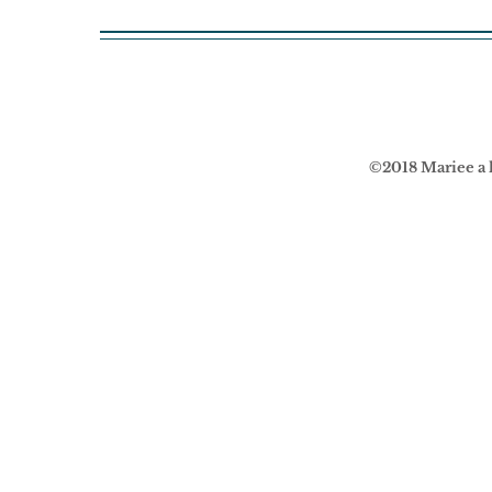
Eey 
©2018 Mariee a l