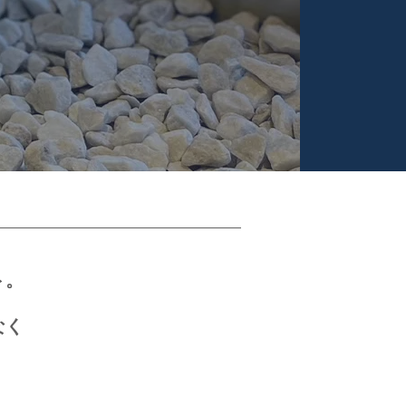
ト。
なく