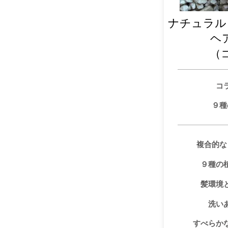
ナチュラル
​
​
コ
９種
複合的な
９種の
髪環境
洗い
すべらか