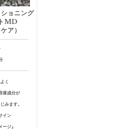
ィショニング
トMD
ドケア）
子
分
地よく
容液成分が
なじみます。
サイン
メージ』