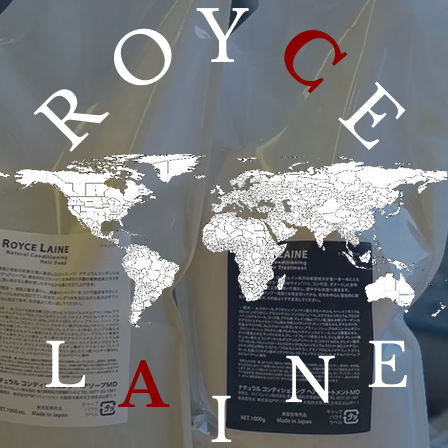
Y
O
C
R
E
L
E
N
A
I