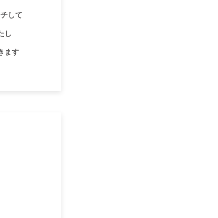
ーチして
たし
きます