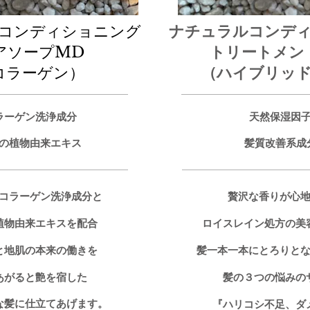
コンディショニング
ナチュラルコンデ
ヘアソープMD
​トリートメン
（コラーゲン）
​（ハイブリッ
ラーゲン洗浄成分
天然保湿因
の植物由来エキス
髪質改善系成
コラーゲン洗浄成分と
贅沢な香りが心
植物由来エキスを配合
ロイスレイン処方の美
と地肌の本来の働きを
髪一本一本にとろりと
あがると艶を宿した
髪の３つの悩みの
な髪に​仕立てあげます。
『ハリコシ不足、ダ